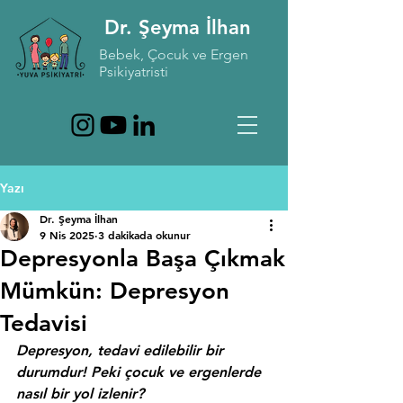
Dr. Şeyma İlhan
Bebek, Çocuk ve Ergen
Psikiyatristi
Yazı
Dr. Şeyma İlhan
9 Nis 2025
3 dakikada okunur
Depresyonla Başa Çıkmak
Mümkün: Depresyon
Tedavisi
Depresyon, tedavi edilebilir bir 
durumdur! Peki çocuk ve ergenlerde 
nasıl bir yol izlenir?