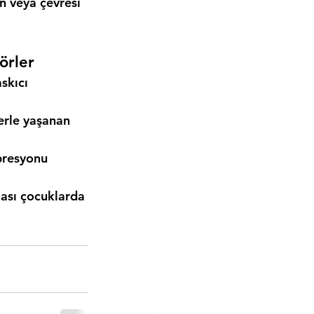
n veya çevresi 
örler
skıcı 
erle yaşanan 
presyonu 
ması çocuklarda 