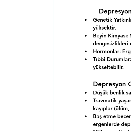
Depresyon 
Genetik Yatkınl
yüksektir.
Beyin Kimyası:
 
dengesizlikleri
Hormonlar:
 Erg
Tıbbi Durumlar
yükseltebilir.
Depresyon G
Düşük benlik sa
Travmatik yaşan
kayıplar (ölüm,
Baş etme beceri
ergenlerde depr