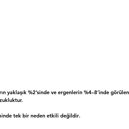
ın yaklaşık %2’sinde ve ergenlerin %4–8’inde görülen
zukluktur.
minde 
tek bir neden etkili değildir
.