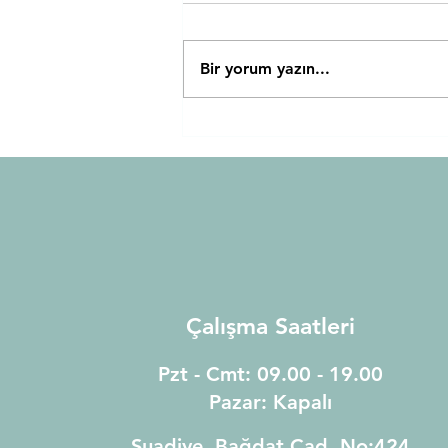
Bir yorum yazın...
Otizmde Erken Müdehale
Neden Bu Kadar Önemli?
Çalışma Saatleri
Pzt - Cmt: 09.00 - 19.00
Pazar: Kapalı
Suadiye, Bağdat Cad.
N
o:
424