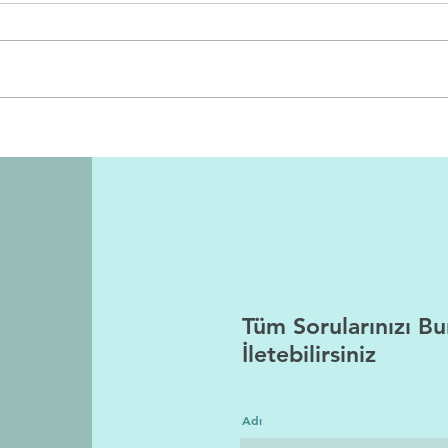
Çocuklara Sınır Koymak
Ödül
Neden Gerekli? Sağlıklı
Yara
Disiplin İçin Anne-Baba
Moti
Rehberi
Tüm Sorularınızı B
İletebilirsiniz
Adı