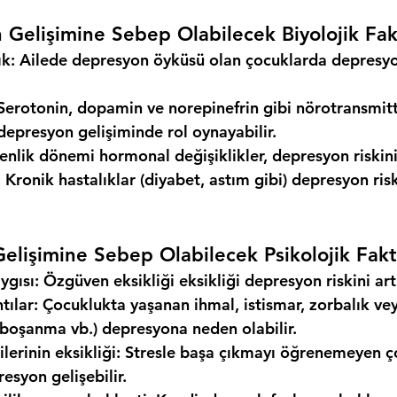
Gelişimine Sebep Olabilecek Biyolojik Fak
ık:
 Ailede depresyon öyküsü olan çocuklarda depresyo
Serotonin, dopamin ve norepinefrin gibi nörotransmitt
 depresyon gelişiminde rol oynayabilir.
enlik dönemi hormonal değişiklikler, depresyon riskini a
:
 Kronik hastalıklar (diyabet, astım gibi) depresyon risk
elişimine Sebep Olabilecek 
Psikolojik Fakt
ygısı
: Özgüven eksikliği eksikliği depresyon riskini artı
tılar
: Çocuklukta yaşanan ihmal, istismar, zorbalık ve
 boşanma vb.) depresyona neden olabilir.
lerinin eksikliği
: Stresle başa çıkmayı öğrenemeyen ç
esyon gelişebilir.