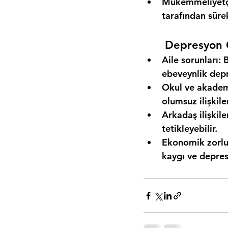
Mükemmeliyetçil
tarafından süre
Depresyon G
Aile sorunları
: 
ebeveynlik depr
Okul ve akadem
olumsuz ilişkile
Arkadaş ilişkile
tetikleyebilir.
Ekonomik zorlu
kaygı ve depresy