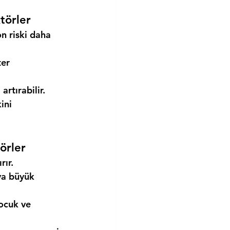
törler
n riski daha 
er 
rtırabilir.
ini 
örler
rır.
ya büyük 
ocuk ve 