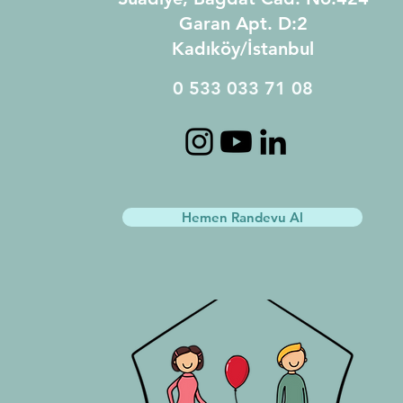
Garan Apt.
D:2
Kadıköy/İstanbul
0 533 033 71 08
Hemen Randevu Al