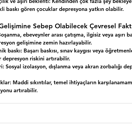
ik ve aşırı beklenti
: Kendinden çok fazla şey bekleye
kli baskı gören çocuklar depresyona yatkın olabilir.
elişimine Sebep Olabilecek 
Çevresel Fakt
Boşanma, ebeveynler arası çatışma, ilgisiz veya aşırı ba
esyon gelişimine zemin hazırlayabilir.
ik baskı
: Başarı baskısı, sınav kaygısı veya öğretmenl
r depresyon riskini artırabilir.
ri
: Sosyal izolasyon, dışlanma veya akran zorbalığı de
klar
: Maddi sıkıntılar, temel ihtiyaçların karşılanama
onu artırabilir.